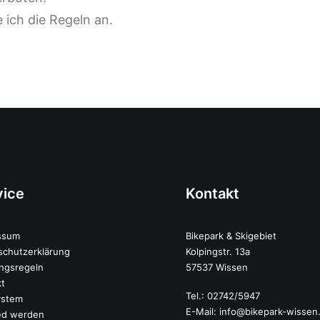
 ich die Regeln an.
vice
Kontakt
ssum
Bikepark & Skigebiet
schutzerklärung
Kolpingstr. 13a
ngsregeln
57537 Wissen
kt
Tel.: 02742/5947
ystem
E-Mail:
info@bikepark-wissen
ied werden