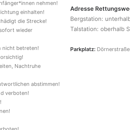
 Anfänger*innen nehmen!
Adresse Rettungswe
ichtung einhalten!
Bergstation: unterhal
hädigt die Strecke!
Talstation: oberhalb 
sofort wieder
 nicht betreten!
Parkplatz:
Dörnerstraße
orsichtig!
eiten, Nachtruhe
ntwortlichen abstimmen!
d verboten!
!
nen!
erboten!