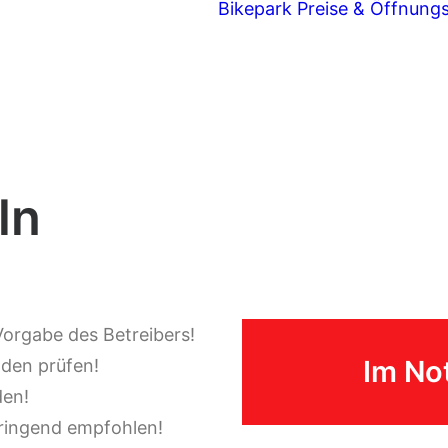
Bikepark
Preise & Öffnung
ln
orgabe des Betreibers!
Im Not
den prüfen!
den!
dringend empfohlen!