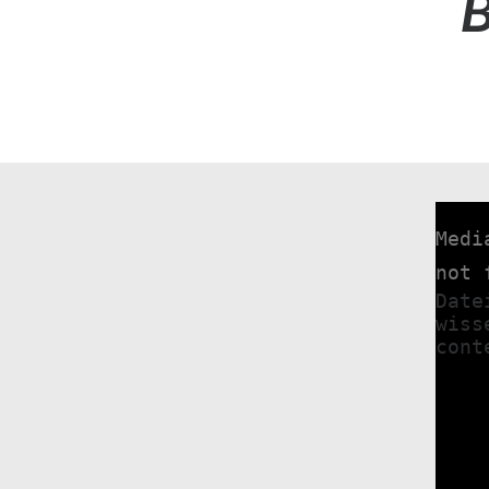
Medi
not 
Date
wiss
cont