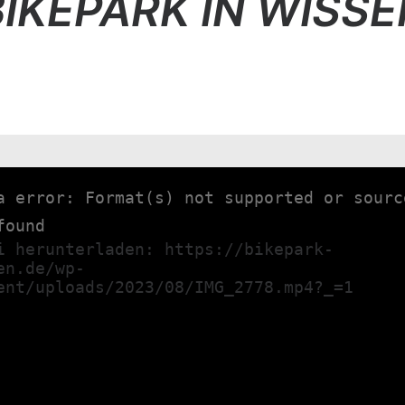
BIKEPARK IN WISSE
a error: Format(s) not supported or sourc
found
i herunterladen: https://bikepark-
en.de/wp-
ent/uploads/2023/08/IMG_2778.mp4?_=1