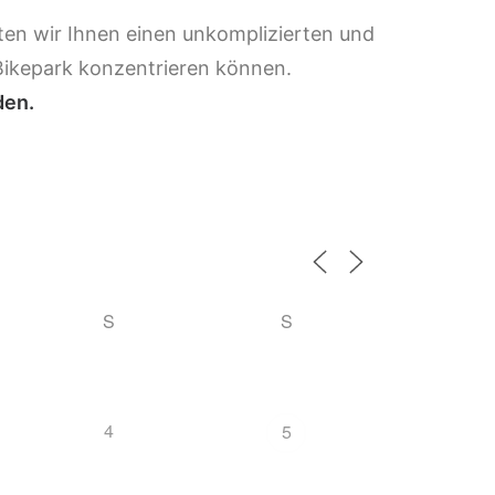
ten wir Ihnen einen unkomplizierten und
 Bikepark konzentrieren können.
den.
S
S
4
5